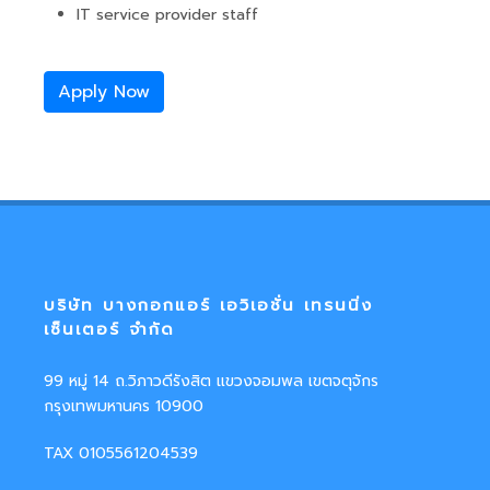
IT service provider staff
Apply Now
บริษัท บางกอกแอร์ เอวิเอชั่น เทรนนิ่ง
เซ็นเตอร์ จำกัด
99 หมู่ 14 ถ.วิภาวดีรังสิต แขวงจอมพล เขตจตุจักร
กรุงเทพมหานคร 10900
TAX 0105561204539