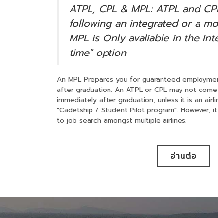
ATPL, CPL & MPL: ATPL and CP
following an integrated or a mo
MPL is Only avaliable in the Inte
time" option.
An MPL Prepares you for guaranteed employment 
after graduation. An ATPL or CPL may not come w
immediately after graduation, unless it is an airl
"Cadetship / Student Pilot program". However, it
to job search amongst multiple airlines.
อ่านต่อ